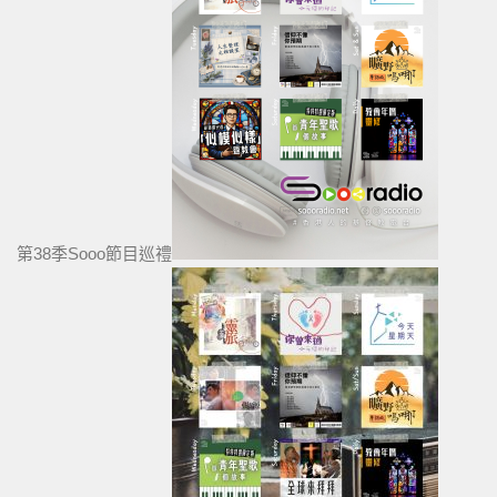
第38季Sooo節目巡禮