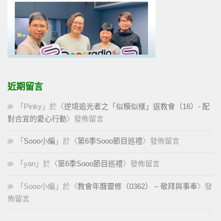
近期留言
「
Pinky
」於〈
逆境追光者之「似模似樣」返教會（16）- 配
對合宜的愛心行動
〉發佈留言
「
Sooo小編
」於〈
第6季Sooo節目巡禮
〉發佈留言
「
yan
」於〈
第6季Sooo節目巡禮
〉發佈留言
「
Sooo小編
」於〈
教會年曆靈修（0362） – 敬拜與事奉
〉發
佈留言