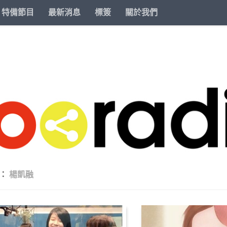
特備節目
最新消息
標簽
關於我們
籤：
楊凱融