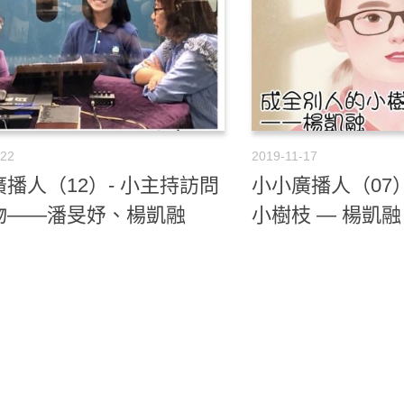
-22
2019-11-17
播人（12）- 小主持訪問
小小廣播人（07
物——潘旻妤、楊凱融
小樹枝 — 楊凱融