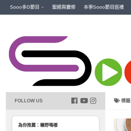
Sooo多D節目
聖經與靈修
本季Sooo節目巡禮
標
為你推薦：曠野嗎哪