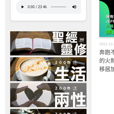
2021-12
奔跑不
的火熱R
移居