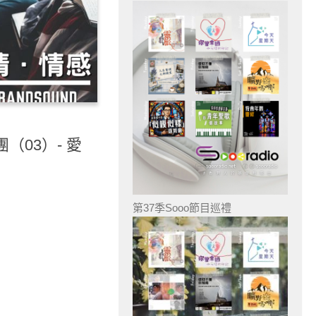
賞團（03）- 愛
第37季Sooo節目巡禮