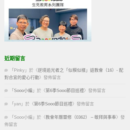
近期留言
「
Pinky
」於〈
逆境追光者之「似模似樣」返教會（16）- 配
對合宜的愛心行動
〉發佈留言
「
Sooo小編
」於〈
第6季Sooo節目巡禮
〉發佈留言
「
yan
」於〈
第6季Sooo節目巡禮
〉發佈留言
「
Sooo小編
」於〈
教會年曆靈修（0362） – 敬拜與事奉
〉發
佈留言