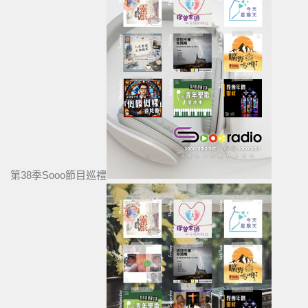
第38季Sooo節目巡禮