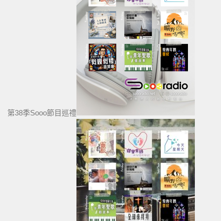
第38季Sooo節目巡禮