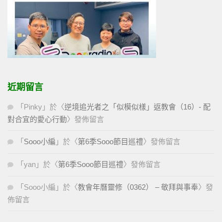
近期留言
「
Pinky
」於〈
逆境追光者之「似模似樣」返教會（16）- 配
對合宜的愛心行動
〉發佈留言
「
Sooo小編
」於〈
第6季Sooo節目巡禮
〉發佈留言
「
yan
」於〈
第6季Sooo節目巡禮
〉發佈留言
「
Sooo小編
」於〈
教會年曆靈修（0362） – 敬拜與事奉
〉發
佈留言