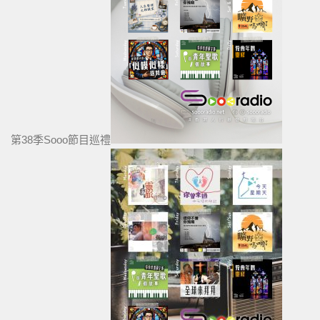
第38季Sooo節目巡禮