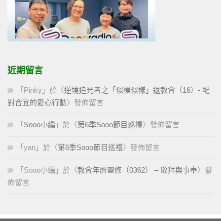
近期留言
「
Pinky
」於〈
逆境追光者之「似模似樣」返教會（16）- 配
對合宜的愛心行動
〉發佈留言
「
Sooo小編
」於〈
第6季Sooo節目巡禮
〉發佈留言
「
yan
」於〈
第6季Sooo節目巡禮
〉發佈留言
「
Sooo小編
」於〈
教會年曆靈修（0362） – 敬拜與事奉
〉發
佈留言