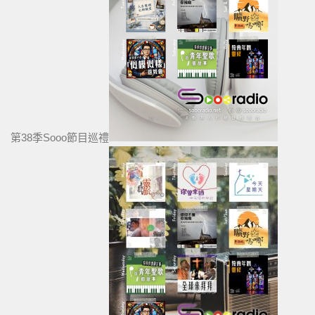
第38季Sooo節目巡禮