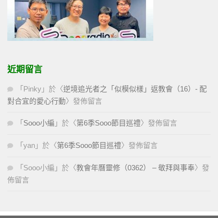
近期留言
「
Pinky
」於〈
逆境追光者之「似模似樣」返教會（16）- 配
對合宜的愛心行動
〉發佈留言
「
Sooo小編
」於〈
第6季Sooo節目巡禮
〉發佈留言
「
yan
」於〈
第6季Sooo節目巡禮
〉發佈留言
「
Sooo小編
」於〈
教會年曆靈修（0362） – 敬拜與事奉
〉發
佈留言