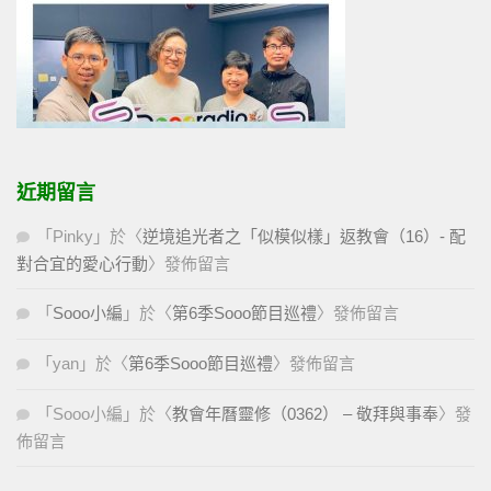
近期留言
「
Pinky
」於〈
逆境追光者之「似模似樣」返教會（16）- 配
對合宜的愛心行動
〉發佈留言
「
Sooo小編
」於〈
第6季Sooo節目巡禮
〉發佈留言
「
yan
」於〈
第6季Sooo節目巡禮
〉發佈留言
「
Sooo小編
」於〈
教會年曆靈修（0362） – 敬拜與事奉
〉發
佈留言