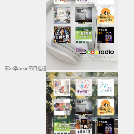
第38季Sooo節目巡禮