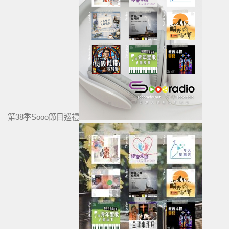
第38季Sooo節目巡禮