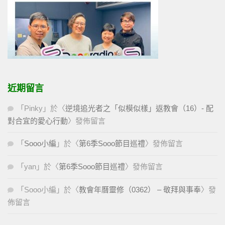
近期留言
「
Pinky
」於〈
逆境追光者之「似模似樣」返教會（16）- 配
對合宜的愛心行動
〉發佈留言
「
Sooo小編
」於〈
第6季Sooo節目巡禮
〉發佈留言
「
yan
」於〈
第6季Sooo節目巡禮
〉發佈留言
「
Sooo小編
」於〈
教會年曆靈修（0362） – 敬拜與事奉
〉發
佈留言