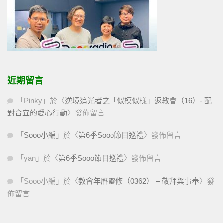
近期留言
「
Pinky
」於〈
逆境追光者之「似模似樣」返教會（16）- 配
對合宜的愛心行動
〉發佈留言
「
Sooo小編
」於〈
第6季Sooo節目巡禮
〉發佈留言
「
yan
」於〈
第6季Sooo節目巡禮
〉發佈留言
「
Sooo小編
」於〈
教會年曆靈修（0362） – 敬拜與事奉
〉發
佈留言