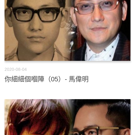
2020-08-04
你細細個嗰陣（05）- 馬偉明