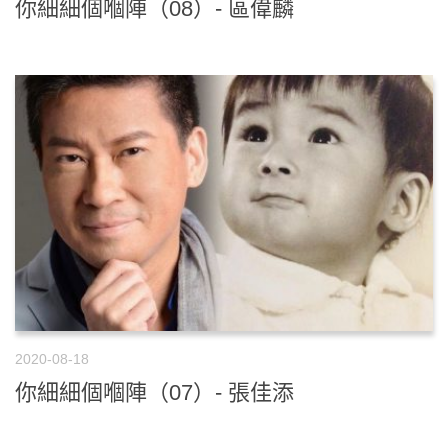
你細細個嗰陣（08）- 區偉麟
2020-08-18
你細細個嗰陣（07）- 張佳添