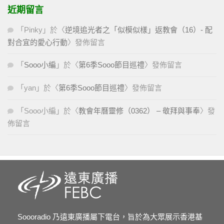
近期留言
「
Pinky
」於〈
逆境追光者之「似模似樣」返教會（16）- 配
對合宜的愛心行動
〉發佈留言
「
Sooo小編
」於〈
第6季Sooo節目巡禮
〉發佈留言
「
yan
」於〈
第6季Sooo節目巡禮
〉發佈留言
「
Sooo小編
」於〈
教會年曆靈修（0362） – 敬拜與事奉
〉發
佈留言
Soooradio 乃遠東廣播屬下電台，旨於為大眾展示香港基