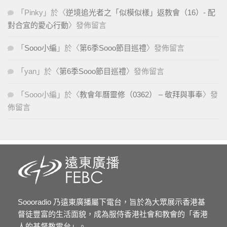
「
Pinky
」於〈
逆境追光者之「似模似樣」返教會（16）- 配
對合宜的愛心行動
〉發佈留言
「
Sooo小編
」於〈
第6季Sooo節目巡禮
〉發佈留言
「
yan
」於〈
第6季Sooo節目巡禮
〉發佈留言
「
Sooo小編
」於〈
教會年曆靈修（0362） – 敬拜與事奉
〉發
佈留言
Soooradio 乃遠東廣播屬下電台，旨於為大眾展示香港基
督徒豐富的生活面貌，成為服侍香港社會和教會的「香港
人的基督教電台」。