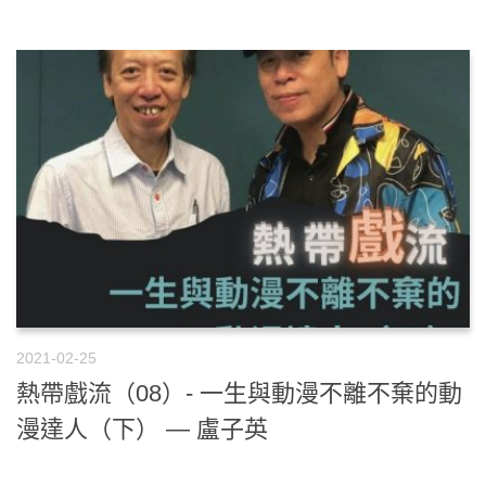
2021-02-25
熱帶戲流（08）- 一生與動漫不離不棄的動
漫達人（下） — 盧子英