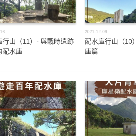
-16
2021-12-09
行山（11）- 與戰時遺跡
配水庫行山（10
的配水庫
庫篇