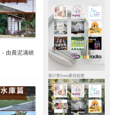
）- 由黃泥涌峽
）
第37季Sooo節目巡禮