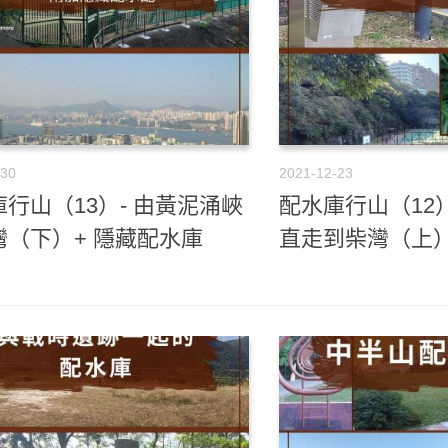
-30
2021-12-23
行山（13）- 由黃泥涌峽
配水庫行山（12
灣（下）+ 隱藏配水庫
直走到柴灣（上