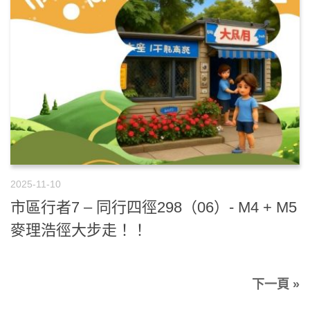
2025-11-10
市區行者7 – 同行四徑298（06）- M4 + M5
麥理浩徑大步走！！
下一頁 »