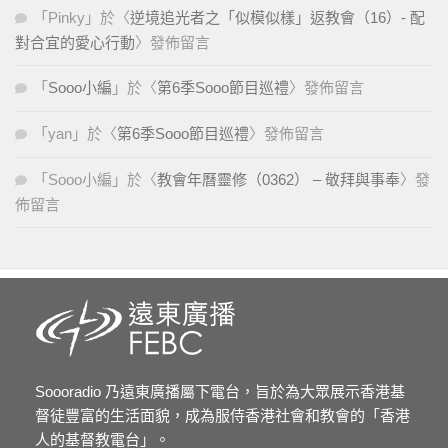
「
Pinky
」於〈
逆境追光者之「似模似樣」返教會（16）- 配
對合宜的愛心行動
〉發佈留言
「
Sooo小編
」於〈
第6季Sooo節目巡禮
〉發佈留言
「
yan
」於〈
第6季Sooo節目巡禮
〉發佈留言
「
Sooo小編
」於〈
教會年曆靈修（0362） – 敬拜與事奉
〉發
佈留言
Soooradio 乃遠東廣播屬下電台，旨於為大眾展示香港基
督徒豐富的生活面貌，成為服侍香港社會和教會的「香港
人的基督教電台」。