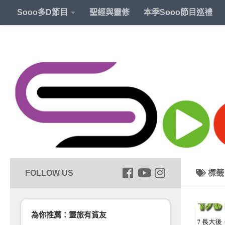
Sooo多D節目
聖經與靈修
本季Sooo節目巡禮
標
為你推薦：靈旅有貧友