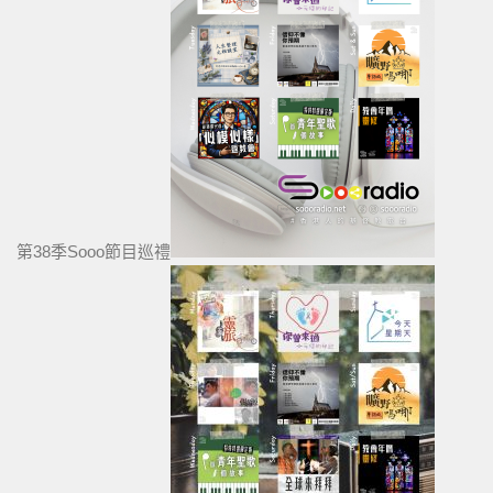
第38季Sooo節目巡禮