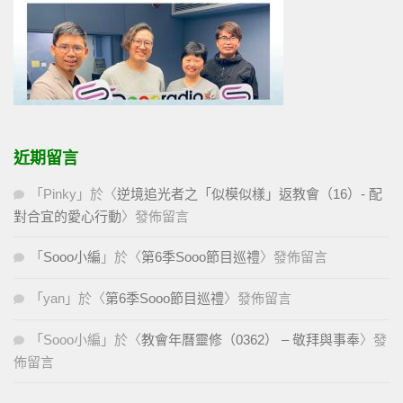
近期留言
「
Pinky
」於〈
逆境追光者之「似模似樣」返教會（16）- 配
對合宜的愛心行動
〉發佈留言
「
Sooo小編
」於〈
第6季Sooo節目巡禮
〉發佈留言
「
yan
」於〈
第6季Sooo節目巡禮
〉發佈留言
「
Sooo小編
」於〈
教會年曆靈修（0362） – 敬拜與事奉
〉發
佈留言