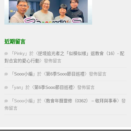
近期留言
「
Pinky
」於〈
逆境追光者之「似模似樣」返教會（16）- 配
對合宜的愛心行動
〉發佈留言
「
Sooo小編
」於〈
第6季Sooo節目巡禮
〉發佈留言
「
yan
」於〈
第6季Sooo節目巡禮
〉發佈留言
「
Sooo小編
」於〈
教會年曆靈修（0362） – 敬拜與事奉
〉發
佈留言