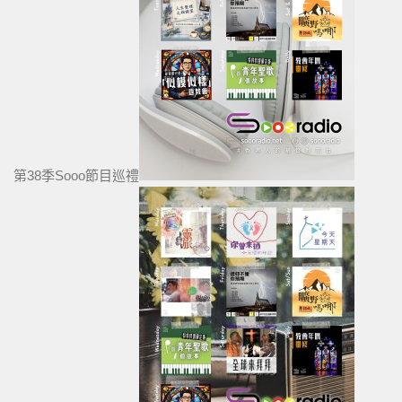
第38季Sooo節目巡禮