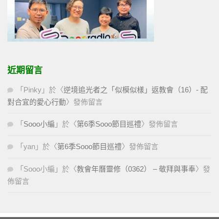
近期留言
「
Pinky
」於〈
逆境追光者之「似模似樣」返教會（16）- 配
對合宜的愛心行動
〉發佈留言
「
Sooo小編
」於〈
第6季Sooo節目巡禮
〉發佈留言
「
yan
」於〈
第6季Sooo節目巡禮
〉發佈留言
「
Sooo小編
」於〈
教會年曆靈修（0362） – 敬拜與事奉
〉發
佈留言