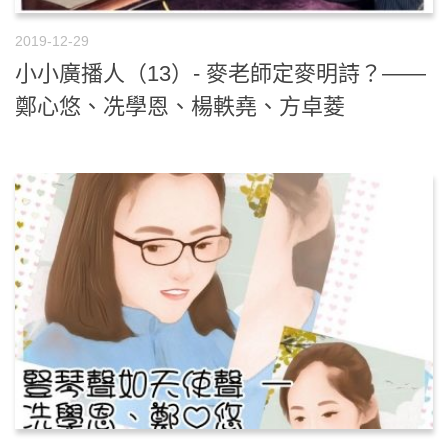
2019-12-29
小小廣播人（13）- 麥老師定麥明詩？——
鄭心悠、冼學恩、楊軼堯、方卓菱