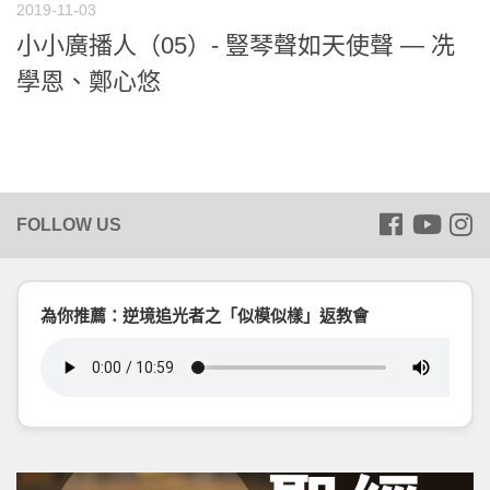
2019-11-03
小小廣播人（05）- 豎琴聲如天使聲 — 冼
學恩、鄭心悠
為你推薦：逆境追光者之「似模似樣」返教會