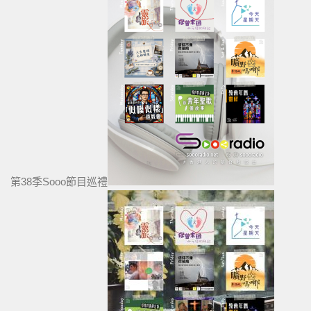
第38季Sooo節目巡禮