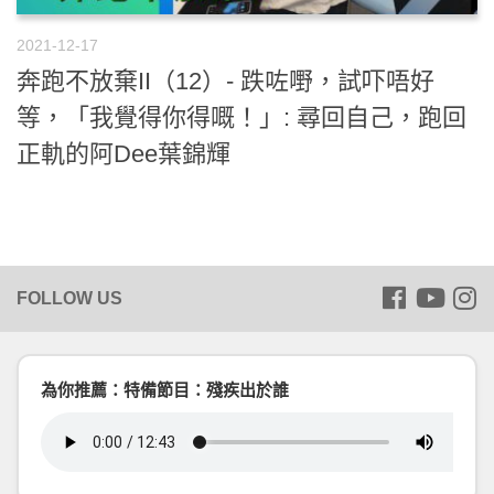
2021-12-17
奔跑不放棄II（12）- 跌咗嘢，試吓唔好
等，「我覺得你得嘅！」: 尋回自己，跑回
正軌的阿Dee葉錦輝
為你推薦：特備節目：殘疾出於誰