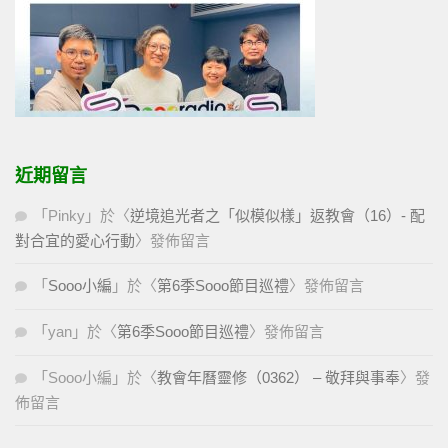
近期留言
「
Pinky
」於〈
逆境追光者之「似模似樣」返教會（16）- 配
對合宜的愛心行動
〉發佈留言
「
Sooo小編
」於〈
第6季Sooo節目巡禮
〉發佈留言
「
yan
」於〈
第6季Sooo節目巡禮
〉發佈留言
「
Sooo小編
」於〈
教會年曆靈修（0362） – 敬拜與事奉
〉發
佈留言