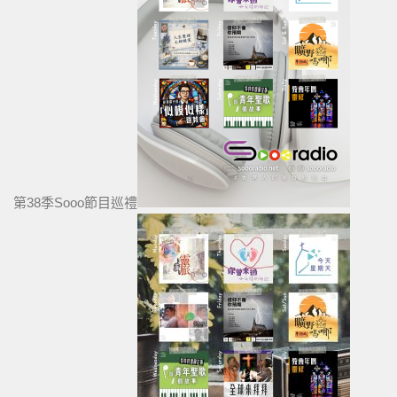
第38季Sooo節目巡禮