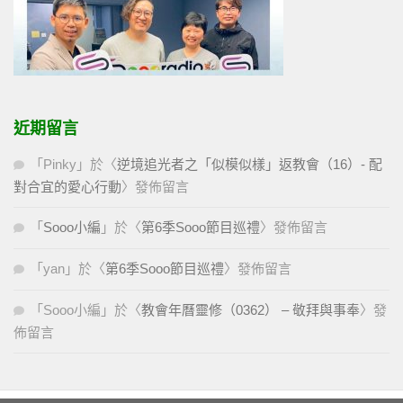
近期留言
「
Pinky
」於〈
逆境追光者之「似模似樣」返教會（16）- 配
對合宜的愛心行動
〉發佈留言
「
Sooo小編
」於〈
第6季Sooo節目巡禮
〉發佈留言
「
yan
」於〈
第6季Sooo節目巡禮
〉發佈留言
「
Sooo小編
」於〈
教會年曆靈修（0362） – 敬拜與事奉
〉發
佈留言