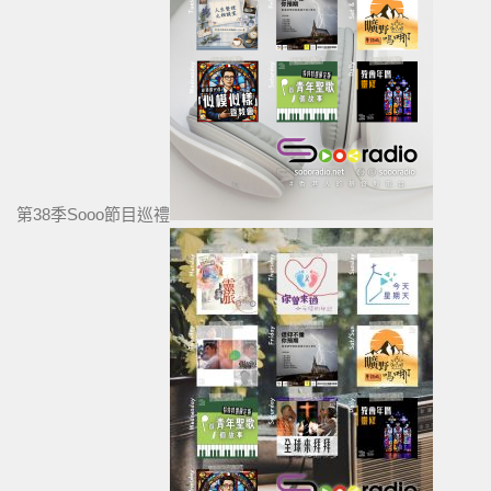
第38季Sooo節目巡禮