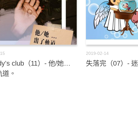
-15
2019-02-14
dy’s club（11）- 他/她…
失落完（07）- 
軌道。