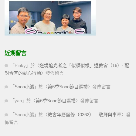
近期留言
「
Pinky
」於〈
逆境追光者之「似模似樣」返教會（16）- 配
對合宜的愛心行動
〉發佈留言
「
Sooo小編
」於〈
第6季Sooo節目巡禮
〉發佈留言
「
yan
」於〈
第6季Sooo節目巡禮
〉發佈留言
「
Sooo小編
」於〈
教會年曆靈修（0362） – 敬拜與事奉
〉發
佈留言