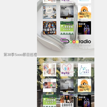
第38季Sooo節目巡禮