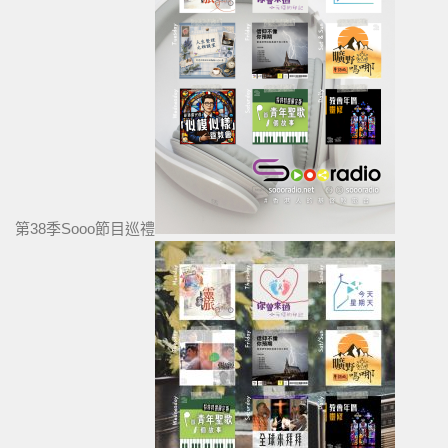
第38季Sooo節目巡禮