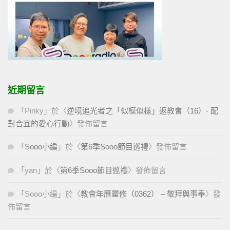
近期留言
「
Pinky
」於〈
逆境追光者之「似模似樣」返教會（16）- 配
對合宜的愛心行動
〉發佈留言
「
Sooo小編
」於〈
第6季Sooo節目巡禮
〉發佈留言
「
yan
」於〈
第6季Sooo節目巡禮
〉發佈留言
「
Sooo小編
」於〈
教會年曆靈修（0362） – 敬拜與事奉
〉發
佈留言