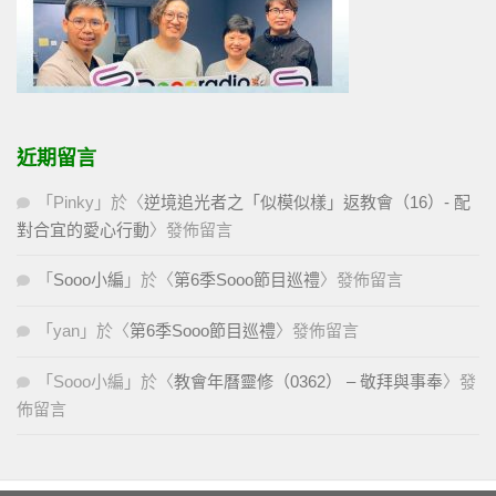
近期留言
「
Pinky
」於〈
逆境追光者之「似模似樣」返教會（16）- 配
對合宜的愛心行動
〉發佈留言
「
Sooo小編
」於〈
第6季Sooo節目巡禮
〉發佈留言
「
yan
」於〈
第6季Sooo節目巡禮
〉發佈留言
「
Sooo小編
」於〈
教會年曆靈修（0362） – 敬拜與事奉
〉發
佈留言