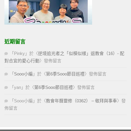
近期留言
「
Pinky
」於〈
逆境追光者之「似模似樣」返教會（16）- 配
對合宜的愛心行動
〉發佈留言
「
Sooo小編
」於〈
第6季Sooo節目巡禮
〉發佈留言
「
yan
」於〈
第6季Sooo節目巡禮
〉發佈留言
「
Sooo小編
」於〈
教會年曆靈修（0362） – 敬拜與事奉
〉發
佈留言