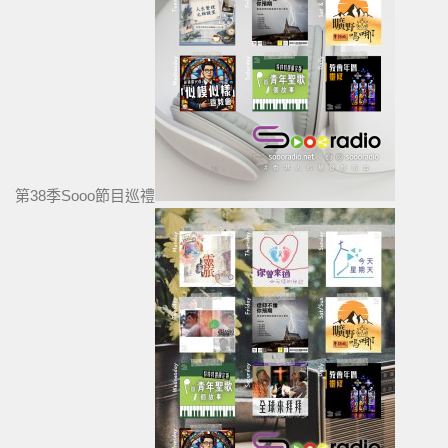
第38季Sooo節目巡禮