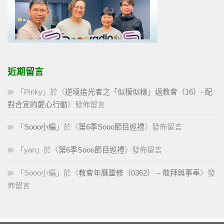
近期留言
「
Pinky
」於〈
逆境追光者之「似模似樣」返教會（16）- 配
對合宜的愛心行動
〉發佈留言
「
Sooo小編
」於〈
第6季Sooo節目巡禮
〉發佈留言
「
yan
」於〈
第6季Sooo節目巡禮
〉發佈留言
「
Sooo小編
」於〈
教會年曆靈修（0362） – 敬拜與事奉
〉發
佈留言