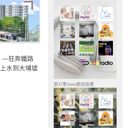
）—狂奔鐵路
步！上水到大埔墟
第37季Sooo節目巡禮