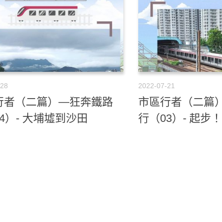
-28
2022-07-21
行者（二篇）—狂奔鐵路
市區行者（二篇
4）- 大埔墟到沙田
行（03）- 起