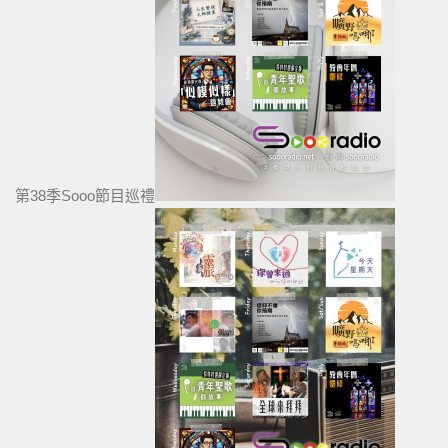
第38季Sooo節目巡禮