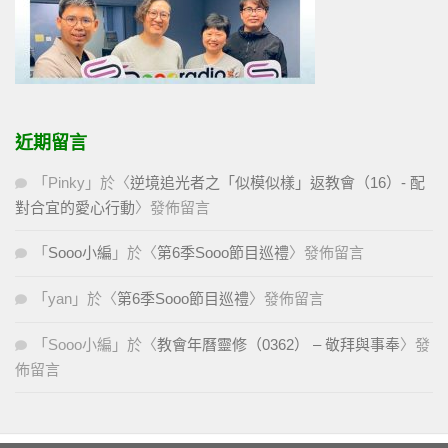
近期留言
「
Pinky
」於〈
逆境追光者之「似模似樣」返教會（16）- 配
對合宜的愛心行動
〉發佈留言
「
Sooo小編
」於〈
第6季Sooo節目巡禮
〉發佈留言
「
yan
」於〈
第6季Sooo節目巡禮
〉發佈留言
「
Sooo小編
」於〈
教會年曆靈修（0362） – 敬拜與事奉
〉發
佈留言