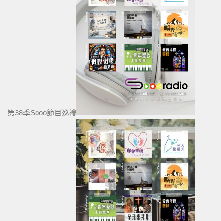
第38季Sooo節目巡禮