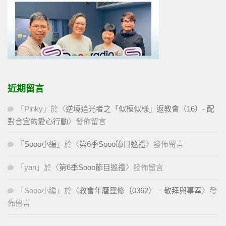
近期留言
「
Pinky
」於〈
逆境追光者之「似模似樣」返教會（16）- 配
對合宜的愛心行動
〉發佈留言
「
Sooo小編
」於〈
第6季Sooo節目巡禮
〉發佈留言
「
yan
」於〈
第6季Sooo節目巡禮
〉發佈留言
「
Sooo小編
」於〈
教會年曆靈修（0362） – 敬拜與事奉
〉發
佈留言