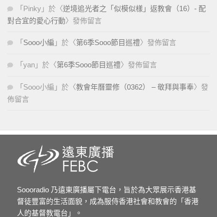
「
Pinky
」於〈
逆境追光者之「似模似樣」返教會（16）- 配
對合宜的愛心行動
〉發佈留言
「
Sooo小編
」於〈
第6季Sooo節目巡禮
〉發佈留言
「
yan
」於〈
第6季Sooo節目巡禮
〉發佈留言
「
Sooo小編
」於〈
教會年曆靈修（0362） – 敬拜與事奉
〉發
佈留言
Soooradio 乃遠東廣播屬下電台，旨於為大眾展示香港基
督徒豐富的生活面貌，成為服侍香港社會和教會的「香港
人的基督教電台」。