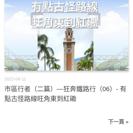
2022-08-11
市區行者（二篇）—狂奔鐵路行（06）- 有
點古怪路線旺角東到紅磡
下一頁 »