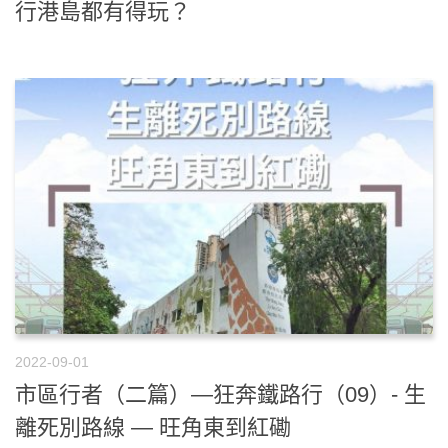
行港島都有得玩？
2022-09-01
市區行者（二篇）—狂奔鐵路行（09）- 生
離死別路線 — 旺角東到紅磡