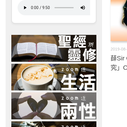
2019-08
薛Si
究」C