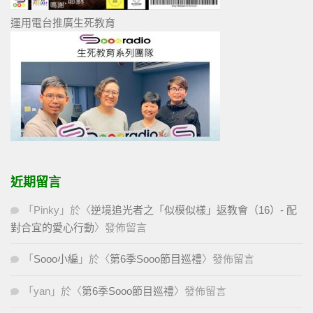
運用電台推廣生死教育
近期留言
「
Pinky
」於〈
逆境追光者之「似模似樣」返教會（16）- 配
對合宜的愛心行動
〉發佈留言
「
Sooo小編
」於〈
第6季Sooo節目巡禮
〉發佈留言
「
yan
」於〈
第6季Sooo節目巡禮
〉發佈留言