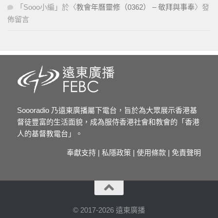
「
Sooo小編
」於〈
教會年曆靈修（0362） – 敬拜與事奉
〉發
佈留言
Soooradio 乃遠東廣播屬下電台，旨於為大眾展示香港基
督徒豐富的生活面貌，成為服侍香港社會和教會的「香港
人的基督教電台」。
奉獻支持
|
私隱政策
|
使用條款
|
免責聲明
© 2017-2026 遠東廣播