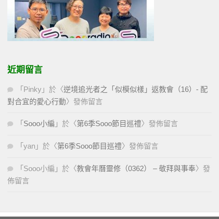
近期留言
「
Pinky
」於〈
逆境追光者之「似模似樣」返教會（16）- 配
對合宜的愛心行動
〉發佈留言
「
Sooo小編
」於〈
第6季Sooo節目巡禮
〉發佈留言
「
yan
」於〈
第6季Sooo節目巡禮
〉發佈留言
「
Sooo小編
」於〈
教會年曆靈修（0362） – 敬拜與事奉
〉發
佈留言