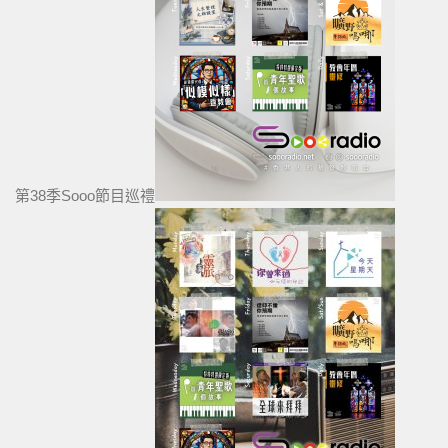
第38季Sooo節目巡禮