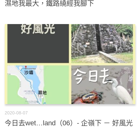
濕地我最大，鐵路繞經我腳下
2020-08-07
今日去wet…land（06）- 企嶺下 － 好風光