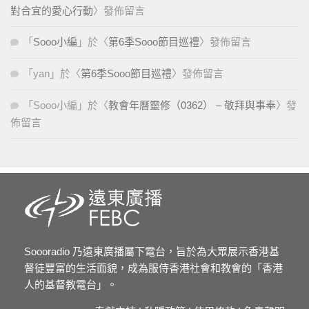
對合宜的愛心行動
〉發佈留言
「
Sooo小編
」於〈
第6季Sooo節目巡禮
〉發佈留言
「
yan
」於〈
第6季Sooo節目巡禮
〉發佈留言
「
Sooo小編
」於〈
教會年曆靈修（0362） – 敬拜與事奉
〉發
佈留言
Soooradio 乃遠東廣播屬下電台，旨於為大眾展示香港基
督徒豐富的生活面貌，成為服侍香港社會和教會的「香港
人的基督教電台」。