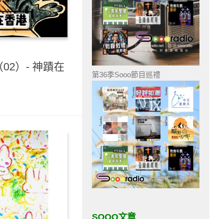
02）- 神蹟在
第36季Sooo節目巡禮
SOOO文章