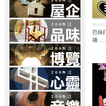
2019-01
巴絲打
禱…