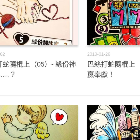
-02
2019-01-26
蛇隨棍上（05）- 緣份神
巴絲打蛇隨棍上（
……？
贏奉獻！