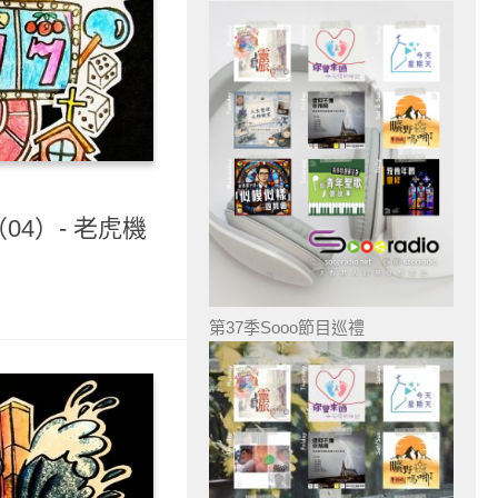
04）- 老虎機
第37季Sooo節目巡禮