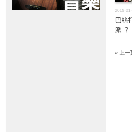
2019-01
巴絲打
派 ？
« 上一