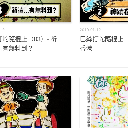
-19
2019-01-12
蛇隨棍上（03）- 祈
巴絲打蛇隨棍上（
…有無料到？
香港