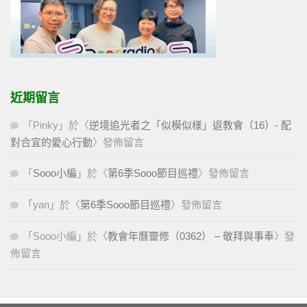
近期留言
「
Pinky
」於〈
逆境追光者之「似模似樣」返教會（16）- 配
對合宜的愛心行動
〉發佈留言
「
Sooo小編
」於〈
第6季Sooo節目巡禮
〉發佈留言
「
yan
」於〈
第6季Sooo節目巡禮
〉發佈留言
「
Sooo小編
」於〈
教會年曆靈修（0362） – 敬拜與事奉
〉發
佈留言