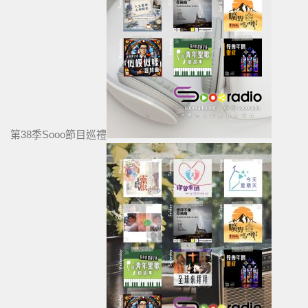
第38季Sooo節目巡禮