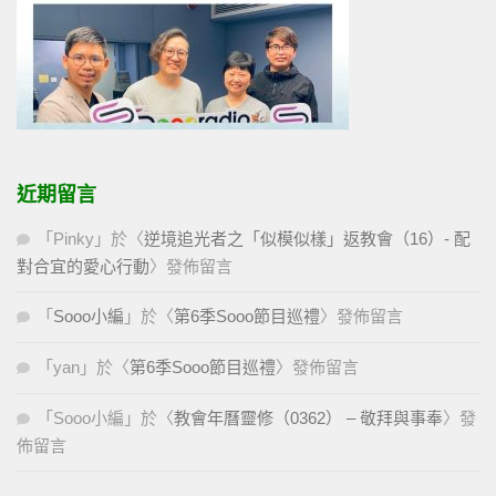
近期留言
「
Pinky
」於〈
逆境追光者之「似模似樣」返教會（16）- 配
對合宜的愛心行動
〉發佈留言
「
Sooo小編
」於〈
第6季Sooo節目巡禮
〉發佈留言
「
yan
」於〈
第6季Sooo節目巡禮
〉發佈留言
「
Sooo小編
」於〈
教會年曆靈修（0362） – 敬拜與事奉
〉發
佈留言