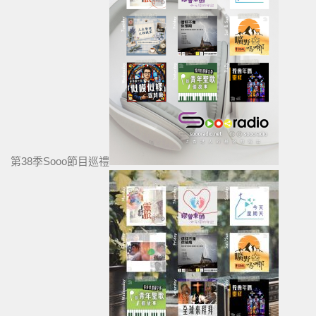
第38季Sooo節目巡禮