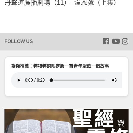
丹聲道廣播劇場（11）- 潼恩號（上集）
為你推薦：特特特選限定版一首青年聖歌一個故事