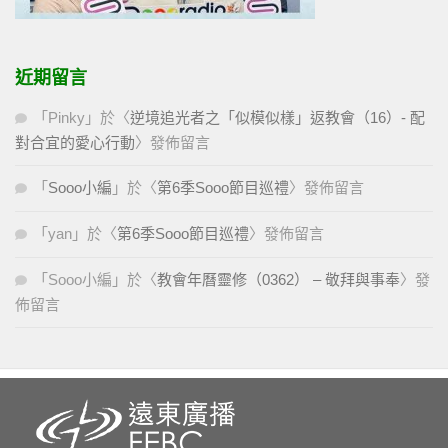
近期留言
「
Pinky
」於〈
逆境追光者之「似模似樣」返教會（16）- 配
對合宜的愛心行動
〉發佈留言
「
Sooo小編
」於〈
第6季Sooo節目巡禮
〉發佈留言
「
yan
」於〈
第6季Sooo節目巡禮
〉發佈留言
「
Sooo小編
」於〈
教會年曆靈修（0362） – 敬拜與事奉
〉發
佈留言