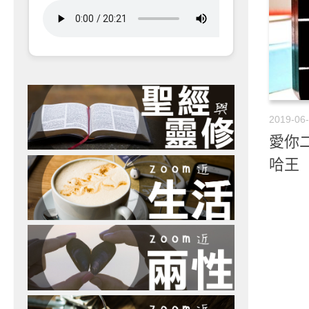
2019-06
愛你二
哈王