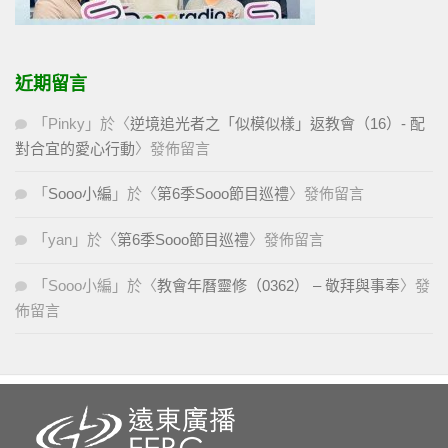
近期留言
「
Pinky
」於〈
逆境追光者之「似模似樣」返教會（16）- 配
對合宜的愛心行動
〉發佈留言
「
Sooo小編
」於〈
第6季Sooo節目巡禮
〉發佈留言
「
yan
」於〈
第6季Sooo節目巡禮
〉發佈留言
「
Sooo小編
」於〈
教會年曆靈修（0362） – 敬拜與事奉
〉發
佈留言