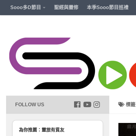
Sooo多D節目
聖經與靈修
本季Sooo節目巡禮
標
為你推薦：靈旅有貧友