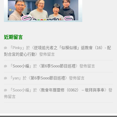
近期留言
「
Pinky
」於〈
逆境追光者之「似模似樣」返教會（16）- 配
對合宜的愛心行動
〉發佈留言
「
Sooo小編
」於〈
第6季Sooo節目巡禮
〉發佈留言
「
yan
」於〈
第6季Sooo節目巡禮
〉發佈留言
「
Sooo小編
」於〈
教會年曆靈修（0362） – 敬拜與事奉
〉發
佈留言