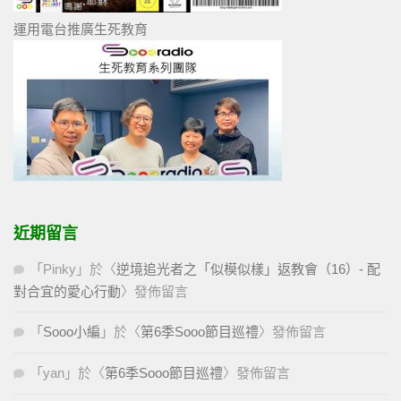
運用電台推廣生死教育
近期留言
「
Pinky
」於〈
逆境追光者之「似模似樣」返教會（16）- 配
對合宜的愛心行動
〉發佈留言
「
Sooo小編
」於〈
第6季Sooo節目巡禮
〉發佈留言
「
yan
」於〈
第6季Sooo節目巡禮
〉發佈留言