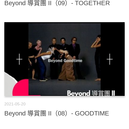
Beyond 導賞團 II（09）- TOGETHER
2021-05-20
Beyond 導賞團 II（08）- GOODTIME