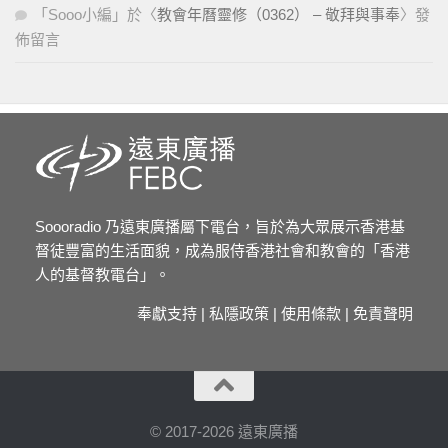
「
Sooo小編
」於〈
教會年曆靈修（0362） – 敬拜與事奉
〉發
佈留言
Soooradio 乃遠東廣播屬下電台，旨於為大眾展示香港基
督徒豐富的生活面貌，成為服侍香港社會和教會的「香港
人的基督教電台」。
奉獻支持
|
私隱政策
|
使用條款
|
免責聲明
© 2017-2026 遠東廣播