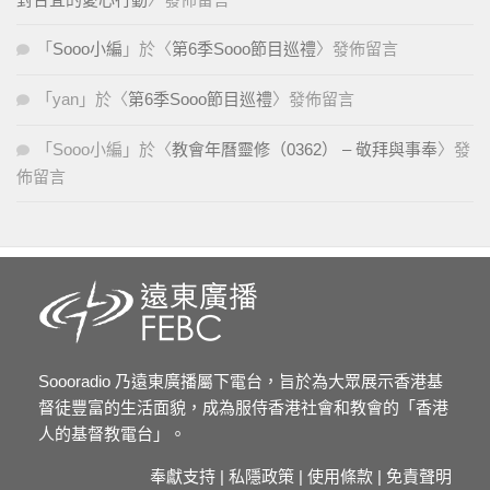
「
Sooo小編
」於〈
第6季Sooo節目巡禮
〉發佈留言
「
yan
」於〈
第6季Sooo節目巡禮
〉發佈留言
「
Sooo小編
」於〈
教會年曆靈修（0362） – 敬拜與事奉
〉發
佈留言
Soooradio 乃遠東廣播屬下電台，旨於為大眾展示香港基
督徒豐富的生活面貌，成為服侍香港社會和教會的「香港
人的基督教電台」。
奉獻支持
|
私隱政策
|
使用條款
|
免責聲明