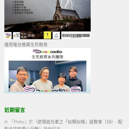
運用電台推廣生死教育
近期留言
「
Pinky
」於〈
逆境追光者之「似模似樣」返教會（16）- 配
對合宜的愛心行動
〉發佈留言