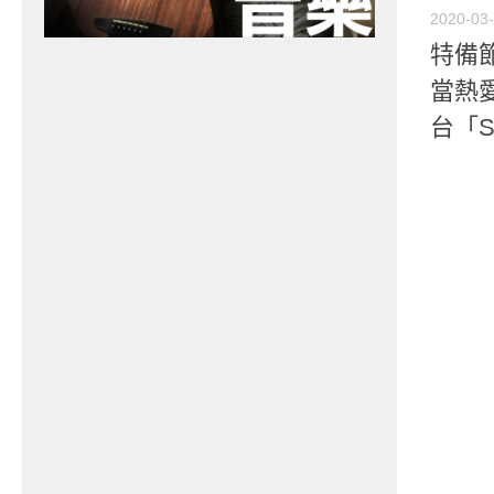
2020-03
特備節
當熱
台「So