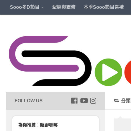
Sooo多D節目
聖經與靈修
本季Sooo節目巡禮
分
為你推薦：曠野嗎哪