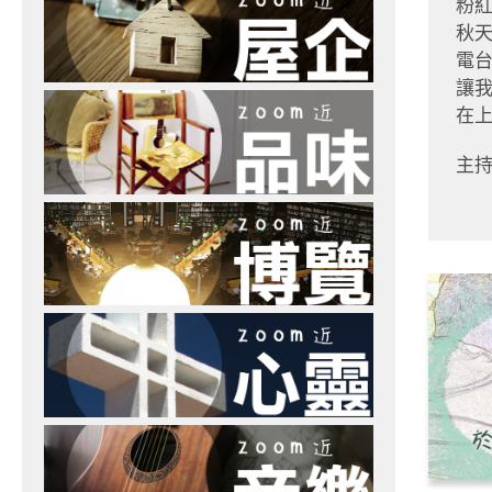
粉
秋
電
讓
在
主持