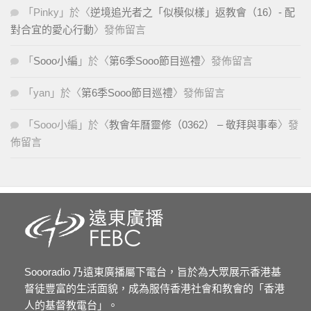
「
Pinky
」於〈
逆境追光者之「似模似樣」返教會（16）- 配
對合宜的愛心行動
〉發佈留言
「
Sooo小編
」於〈
第6季Sooo節目巡禮
〉發佈留言
「
yan
」於〈
第6季Sooo節目巡禮
〉發佈留言
「
Sooo小編
」於〈
教會年曆靈修（0362） – 敬拜與事奉
〉發
佈留言
Soooradio 乃遠東廣播屬下電台，旨於為大眾展示香港基
督徒豐富的生活面貌，成為服侍香港社會和教會的「香港
人的基督教電台」。