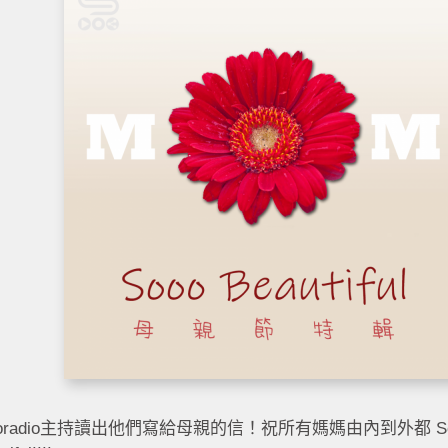
ooradio主持讀出他們寫給母親的信！祝所有媽媽由內到外都 So