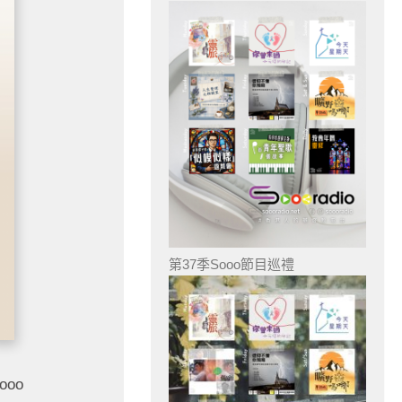
第37季Sooo節目巡禮
oo