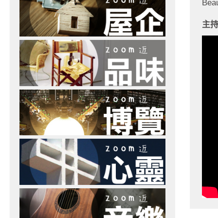
Beaut
主