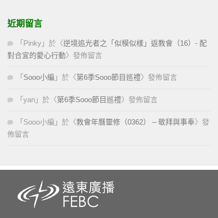
近期留言
「
Pinky
」於〈
逆境追光者之「似模似樣」返教會（16）- 配
對合宜的愛心行動
〉發佈留言
「
Sooo小編
」於〈
第6季Sooo節目巡禮
〉發佈留言
「
yan
」於〈
第6季Sooo節目巡禮
〉發佈留言
「
Sooo小編
」於〈
教會年曆靈修（0362） – 敬拜與事奉
〉發
佈留言