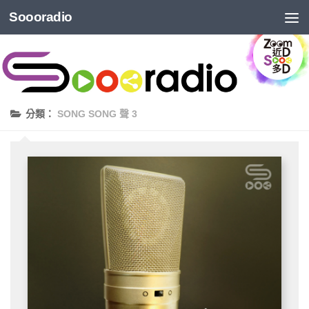
Soooradio
分類：
SONG SONG 聲 3