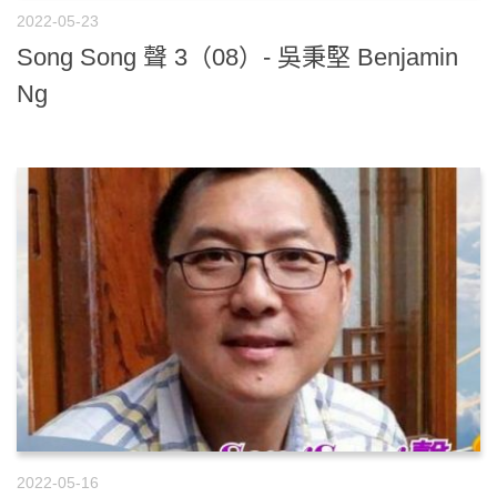
2022-05-23
Song Song 聲 3（08）- 吳秉堅 Benjamin
Ng
2022-05-16